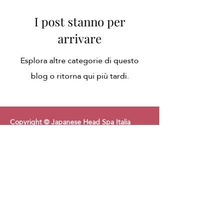
I post stanno per
arrivare
Esplora altre categorie di questo
blog o ritorna qui più tardi.
Copyright © Japanese Head Spa Italia
Termini e Condizioni
Politica sui Reclami
Politica sui Cookie
Lavora con Noi
Politica sulla Privacy
Contatto