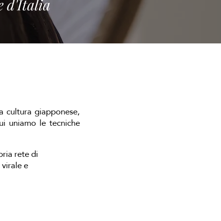
 d'Italia
NG
lla cultura giapponese,
cui uniamo le tecniche
ria rete di
 virale e