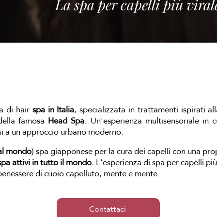
La spa per capelli più virale
A NOSTRA RETE DI FRANCHISI
a di hair
spa in Italia
, specializzata in trattamenti ispirati a
della famosa
Head Spa
. Un'esperienza multisensoriale in 
esi a un approccio urbano moderno.
al mondo
) spa giapponese per la cura dei capelli con una prop
pa attivi in ​​tutto il mondo.
L'esperienza di spa per capelli più
 benessere di cuoio capelluto, mente e mente.
Contattaci